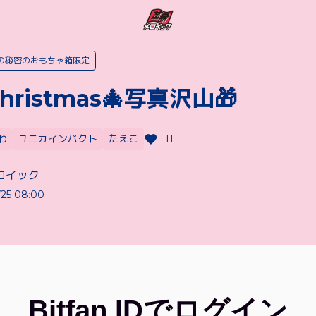
の秘密のおもちゃ箱限定
Christmas🎄写真沢山🎁
わ
ユニカインパクト
たえこ
11
ロイック
/25 08:00
Bitfan IDでログイン