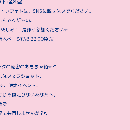
ト(全8種)
ザインフォトは、SNSに載せないでください。
しんでください。
楽しみ！ 是非ご参加ください✨
ページ(7/8 22:00発売)
------------------
イックの秘密のおもちゃ箱✨🧸
れないオフショット、
ンツ、限定イベント…
けじゃ物足りないあなたへ。
箱で
緒に共有しませんか？🫶