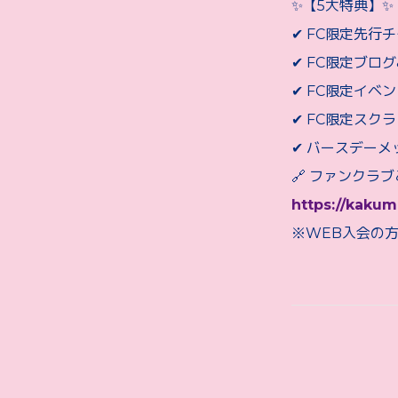
✨【5大特典】✨
✔ FC限定先行
✔ FC限定ブロ
✔ FC限定イベ
✔ FC限定スク
✔ バースデーメ
🔗 ファンクラ
https://kakum
※WEB入会の