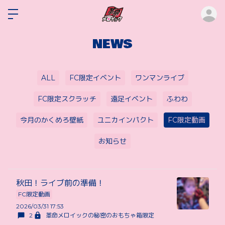
ロ
NEWS
ALL
FC限定イベント
ワンマンライブ
FC限定スクラッチ
遠足イベント
ふわわ
今月のかくめろ壁紙
ユニカインパクト
FC限定動画
お知らせ
秋田！ライブ前の準備！
FC限定動画
2026/03/31 17:53
2
革命メロイックの秘密のおもちゃ箱限定